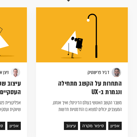
דביר פרישטיק
ניצן א
התחרות על הקשב מתחילה
עיצוב שע
ונגמרת ב-UX
העסקיים
משבר הקשב האנושי בעולם הדיגיטלי, ואיך אנחנו,
אפליקציית פנג
המעצבים, יכולים למצוא בו הזדמנויות חדשות
שיווקית ועסקי
אפיון
סיפור מקרה
עיצוב
אפיון
סי