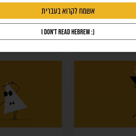
דריך הישרדות
איך מגיעים לעיצובים מה
אשמח לקרוא בעברית
את המשימה המאתגרת: טבלה מרובת
כמה עקרונות שיעזרו למעצבים למקסם את ת
I DON'T READ HEBREW :)
עיצוב
פיתוח